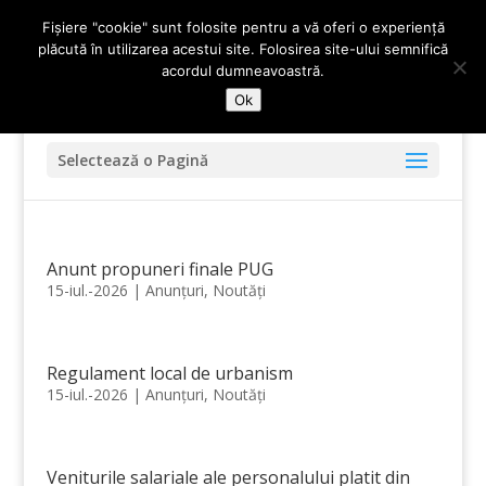
0247-336.720
primariadidesti@yahoo.com
Fișiere "cookie" sunt folosite pentru a vă oferi o experiență
plăcută în utilizarea acestui site. Folosirea site-ului semnifică
acordul dumneavoastră.
Ok
Selectează o Pagină
Anunt propuneri finale PUG
15-iul.-2026
|
Anunțuri
,
Noutăți
Regulament local de urbanism
15-iul.-2026
|
Anunțuri
,
Noutăți
Veniturile salariale ale personalului platit din