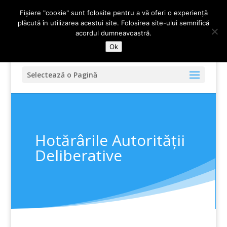
0247-336.720
primariadidesti@yahoo.com
Fișiere "cookie" sunt folosite pentru a vă oferi o experiență
plăcută în utilizarea acestui site. Folosirea site-ului semnifică
acordul dumneavoastră.
Ok
Selectează o Pagină
Hotărârile Autorității
Deliberative