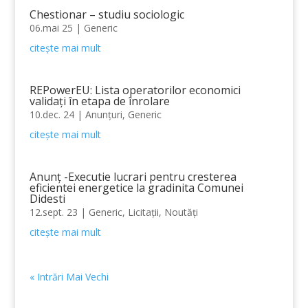
Chestionar – studiu sociologic
06.mai 25
|
Generic
citește mai mult
REPowerEU: Lista operatorilor economici
validați în etapa de înrolare
10.dec. 24
|
Anunțuri
,
Generic
citește mai mult
Anunț -Executie lucrari pentru cresterea
eficientei energetice la gradinita Comunei
Didesti
12.sept. 23
|
Generic
,
Licitații
,
Noutăți
citește mai mult
« Intrări Mai Vechi