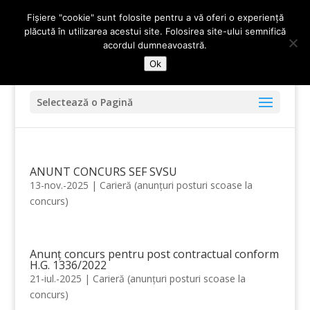
0247-336.720
primariadidesti@yahoo.com
Fișiere "cookie" sunt folosite pentru a vă oferi o experiență
plăcută în utilizarea acestui site. Folosirea site-ului semnifică
acordul dumneavoastră.
Ok
Selectează o Pagină
ANUNT CONCURS SEF SVSU
13-nov.-2025
|
Carieră (anunțuri posturi scoase la
concurs)
Anunț concurs pentru post contractual conform
H.G. 1336/2022
21-iul.-2025
|
Carieră (anunțuri posturi scoase la
concurs)