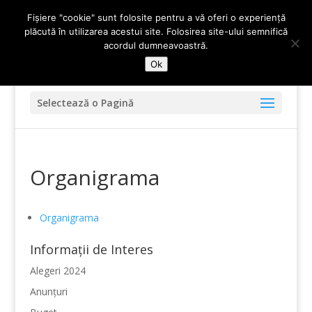
0247-336.720
primariadidesti@yahoo.com
Fișiere "cookie" sunt folosite pentru a vă oferi o experiență
plăcută în utilizarea acestui site. Folosirea site-ului semnifică
acordul dumneavoastră.
Ok
Selectează o Pagină
Organigrama
Organigrama
Informații de Interes
Alegeri 2024
Anunțuri