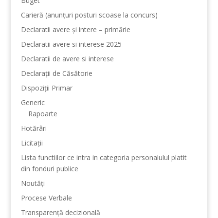
Buget
Carieră (anunțuri posturi scoase la concurs)
Declaratii avere și intere – primărie
Declaratii avere si interese 2025
Declaratii de avere si interese
Declarații de Căsătorie
Dispoziții Primar
Generic
Rapoarte
Hotărâri
Licitații
Lista functiilor ce intra in categoria personalulul platit
din fonduri publice
Noutăți
Procese Verbale
Transparență decizională