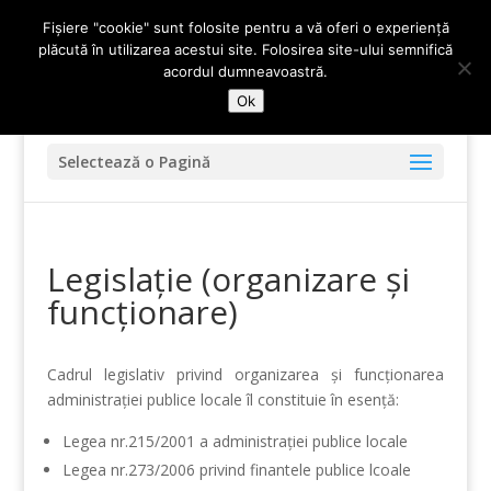
0247-336.720
primariadidesti@yahoo.com
Fișiere "cookie" sunt folosite pentru a vă oferi o experiență
plăcută în utilizarea acestui site. Folosirea site-ului semnifică
acordul dumneavoastră.
Ok
Selectează o Pagină
Legislație (organizare și
funcționare)
Cadrul legislativ privind organizarea şi funcţionarea
administraţiei publice locale îl constituie în esenţă:
Legea nr.215/2001 a administraţiei publice locale
Legea nr.273/2006 privind finantele publice lcoale