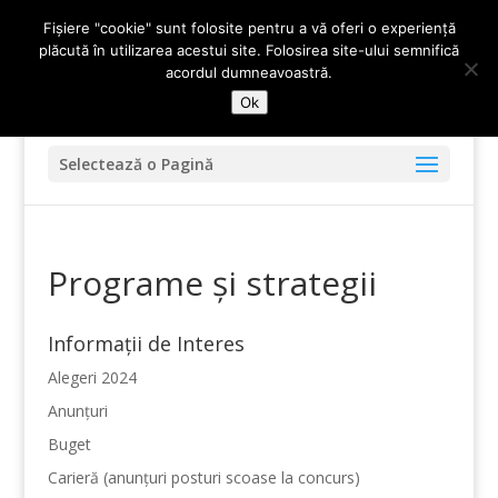
0247-336.720
primariadidesti@yahoo.com
Fișiere "cookie" sunt folosite pentru a vă oferi o experiență
plăcută în utilizarea acestui site. Folosirea site-ului semnifică
acordul dumneavoastră.
Ok
Selectează o Pagină
Programe și strategii
Informații de Interes
Alegeri 2024
Anunțuri
Buget
Carieră (anunțuri posturi scoase la concurs)