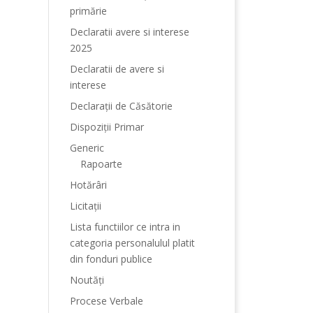
primărie
Declaratii avere si interese
2025
Declaratii de avere si
interese
Declarații de Căsătorie
Dispoziții Primar
Generic
Rapoarte
Hotărâri
Licitații
Lista functiilor ce intra in
categoria personalulul platit
din fonduri publice
Noutăți
Procese Verbale