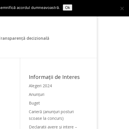
Contact
Audiențe
ui semnifică acordul dumneavoastră.
Ok
ransparență decizională
Informații de Interes
Alegeri 2024
Anunțuri
Buget
Carieră (anunțuri posturi
scoase la concurs)
Declaratii avere și intere –