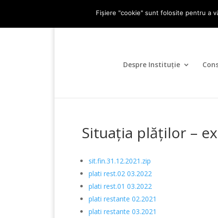
0247-336.720
primariadidesti@yahoo.c
Fișiere "cookie" sunt folosite pentru a v
Despre Instituție
Cons
Situaţia plăţilor – 
sit.fin.31.12.2021.zip
plati rest.02 03.2022
plati rest.01 03.2022
plati restante 02.2021
plati restante 03.2021