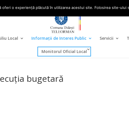
om
ă oferi o experiență plăcută în utilizarea acestui site. Folosirea site-ul
iliu Local
Informații de Interes Public
Servicii
T
Monitorul Oficial Local
execuţia bugetară