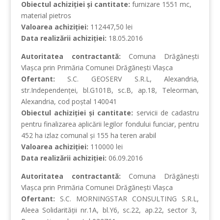
Obiectul achiziţiei şi cantitate:
furnizare 1551 mc,
material pietros
Valoarea achiziţiei:
112447,50 lei
Data realizării achiziţiei:
18.05.2016
Autoritatea contractantă:
Comuna Drăgăneşti
Vlaşca prin Primăria Comunei Drăgăneşti Vlaşca
Ofertant:
S.C. GEOSERV S.R.L, Alexandria,
str.Independenţei, bl.G101B, sc.B, ap.18, Teleorman,
Alexandria, cod poştal 140041
Obiectul achiziţiei şi cantitate:
servicii de cadastru
pentru finalizarea aplicării legilor fondului funciar, pentru
452 ha izlaz comunal şi 155 ha teren arabil
Valoarea achiziţiei:
110000 lei
Data realizării achiziţiei:
06.09.2016
Autoritatea contractantă:
Comuna Drăgăneşti
Vlaşca prin Primăria Comunei Drăgăneşti Vlaşca
Ofertant:
S.C. MORNINGSTAR CONSULTING S.R.L,
Aleea Solidarităţii nr.1A, bl.Y6, sc.22, ap.22, sector 3,