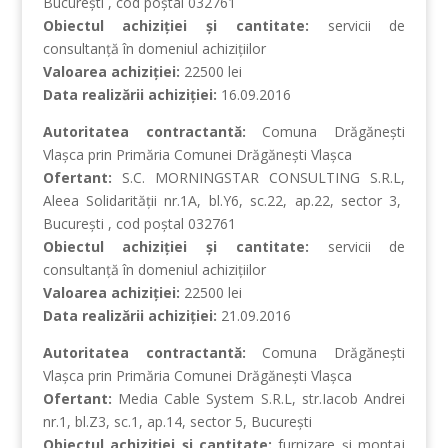
Bucureşti , cod poştal 032761
Obiectul achiziţiei şi cantitate:
servicii de
consultanţă în domeniul achiziţiilor
Valoarea achiziţiei:
22500 lei
Data realizării achiziţiei:
16.09.2016
Autoritatea contractantă:
Comuna Drăgăneşti
Vlaşca prin Primăria Comunei Drăgăneşti Vlaşca
Ofertant:
S.C. MORNINGSTAR CONSULTING S.R.L,
Aleea Solidarităţii nr.1A, bl.Y6, sc.22, ap.22, sector 3,
Bucureşti , cod poştal 032761
Obiectul achiziţiei şi cantitate:
servicii de
consultanţă în domeniul achiziţiilor
Valoarea achiziţiei:
22500 lei
Data realizării achiziţiei:
21.09.2016
Autoritatea contractantă:
Comuna Drăgăneşti
Vlaşca prin Primăria Comunei Drăgăneşti Vlaşca
Ofertant:
Media Cable System S.R.L, str.Iacob Andrei
nr.1, bl.Z3, sc.1, ap.14, sector 5, Bucureşti
Obiectul achiziţiei şi cantitate:
furnizare şi montaj