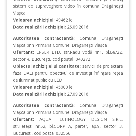
sistem de supraveghere video în comuna Drăgăneşti
Vlaşca
Valoarea achiziţiei:
49462 lei
Data realizării achiziţiei:
26.09.2016
Autoritatea contractantă:
Comuna Drăgăneşti
Vlaşca prin Primăria Comunei Drăgăneşti Vlaşca
Ofertant:
EPSER LTD, str.Radu Vodă nr.1, bl.B8/22,
sector 4, Bucureşti, cod poştal 040272
Obiectul achiziţiei şi cantitate:
servicii de proiectare
faza DALI pentru obectivul de investiţii înfiinţare reţea
de iluminat public cu LED
Valoarea achiziţiei:
45000 lei
Data realizării achiziţiei:
27.09.2016
Autoritatea contractantă:
Comuna Drăgăneşti
Vlaşca prin Primăria Comunei Drăgăneşti Vlaşca
Ofertant:
AQUA TECHNOLOGY DESIGN S.R.L,
str.Feteşti nr.52, bl.CORP A, parter, ap.9, sector 3,
Bucuresti, cod postal 032556