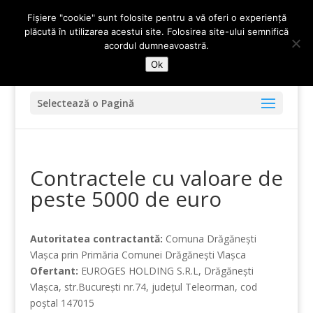
0247-336.720
primariadidesti@yahoo.com
Fișiere "cookie" sunt folosite pentru a vă oferi o experiență
plăcută în utilizarea acestui site. Folosirea site-ului semnifică
acordul dumneavoastră.
Ok
Selectează o Pagină
Contractele cu valoare de
peste 5000 de euro
Autoritatea contractantă:
Comuna Drăgăneşti
Vlaşca prin Primăria Comunei Drăgăneşti Vlaşca
Ofertant:
EUROGES HOLDING S.R.L, Drăgăneşti
Vlaşca, str.Bucureşti nr.74, judeţul Teleorman, cod
poştal 147015