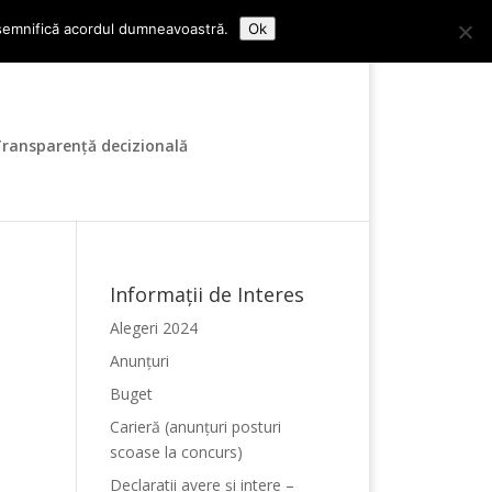
Contact
Audiențe
ui semnifică acordul dumneavoastră.
Ok
ransparență decizională
Informații de Interes
Alegeri 2024
Anunțuri
Buget
Carieră (anunțuri posturi
scoase la concurs)
Declaratii avere și intere –