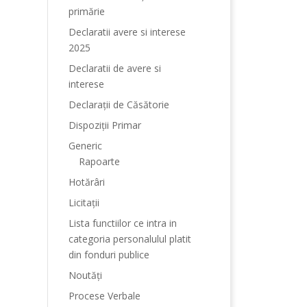
primărie
Declaratii avere si interese
2025
Declaratii de avere si
interese
Declarații de Căsătorie
Dispoziții Primar
Generic
Rapoarte
Hotărâri
Licitații
Lista functiilor ce intra in
categoria personalulul platit
din fonduri publice
Noutăți
Procese Verbale