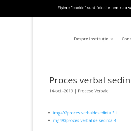
0247-336.720
primariadidesti@yahoo.c
Fișiere "cookie" sunt folosite pentru a v
Despre Instituție
Cons
Proces verbal sedin
14-oct.-2019
|
Procese Verbale
img492proces verbaldesedinta 3
i
mg493proces verbal de sedinta 4