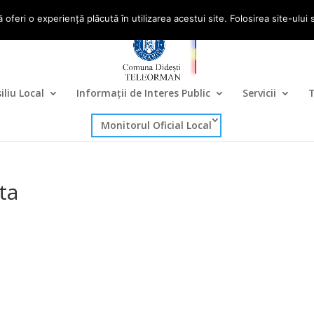
om
ă oferi o experiență plăcută în utilizarea acestui site. Folosirea site-ul
iliu Local
Informații de Interes Public
Servicii
T
Monitorul Oficial Local
ta