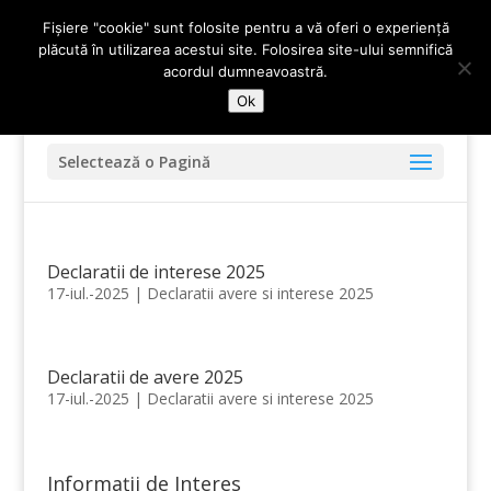
0247-336.720
primariadidesti@yahoo.com
Fișiere "cookie" sunt folosite pentru a vă oferi o experiență
plăcută în utilizarea acestui site. Folosirea site-ului semnifică
acordul dumneavoastră.
Ok
Selectează o Pagină
Declaratii de interese 2025
17-iul.-2025
|
Declaratii avere si interese 2025
Declaratii de avere 2025
17-iul.-2025
|
Declaratii avere si interese 2025
Informații de Interes